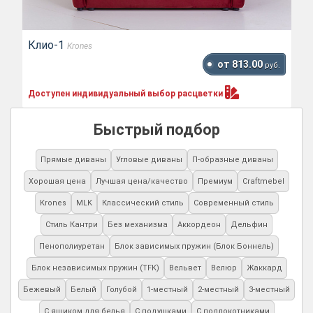
Клио-1
Krones
от 813.00
руб.
Доступен индивидуальный выбор
расцветки
Быстрый подбор
Прямые диваны
Угловые диваны
П-образные диваны
Хорошая цена
Лучшая цена/качество
Премиум
Craftmebel
Krones
MLK
Классический стиль
Современный стиль
Стиль Кантри
Без механизма
Аккордеон
Дельфин
Пенополиуретан
Блок зависимых пружин (Блок Боннель)
Блок независимых пружин (TFK)
Вельвет
Велюр
Жаккард
Бежевый
Белый
Голубой
1-местный
2-местный
3-местный
С ящиком для белья
С подушками
С подлокотниками