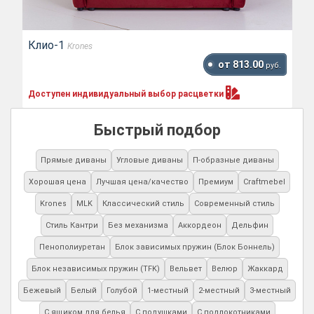
Клио-1
Krones
от 813.00
руб.
Доступен индивидуальный выбор
расцветки
Быстрый подбор
Прямые диваны
Угловые диваны
П-образные диваны
Хорошая цена
Лучшая цена/качество
Премиум
Craftmebel
Krones
MLK
Классический стиль
Современный стиль
Стиль Кантри
Без механизма
Аккордеон
Дельфин
Пенополиуретан
Блок зависимых пружин (Блок Боннель)
Блок независимых пружин (TFK)
Вельвет
Велюр
Жаккард
Бежевый
Белый
Голубой
1-местный
2-местный
3-местный
С ящиком для белья
С подушками
С подлокотниками