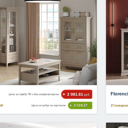
Florenc
2 081.61
Цена за тумбу ТВ и два шкафа-витрины
руб.
2 519.27
ДФ
17
товаров
Цена за набор на картинке