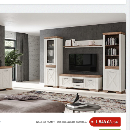
e
1 548.63
Цена за тумбу ТВ и два шкафа-витрины
руб.