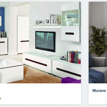
Murane
Ф