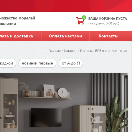
ножество моделей
0
ВАША КОРЗИНА ПУСТА
(на сумму: 0.00 руб)
 наличии
лата и доставка
Оплата частями
Контакты
Главная
Каталог
Гостиные БРВ в светлых тонах
скидкой
новинки первые
от А до Я