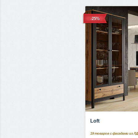
-25%
Loft
19
товаров с фасадами из Л