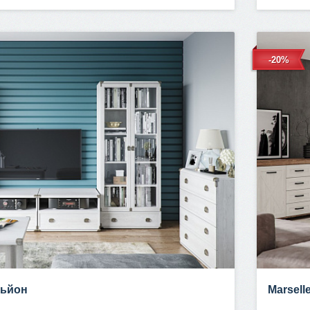
-20%
ньйон
Marsell