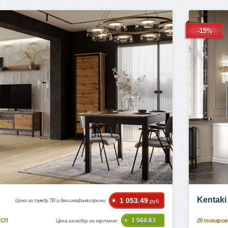
-15%
Kentak
1 053.49
Цена за тумбу ТВ и два шкафа-витрины
руб.
1 568.63
ДСП
29
товаров
Цена за набор на картинке