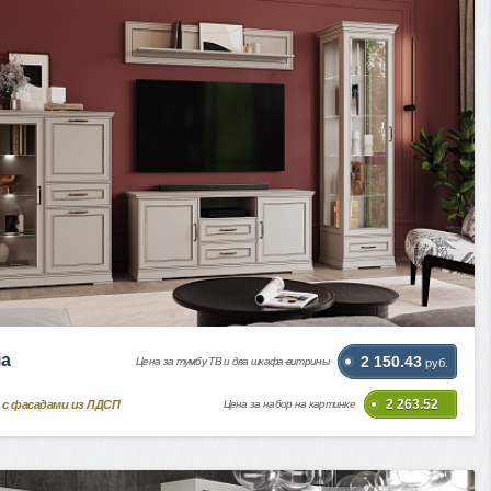
ia
2 150.43
Цена за тумбу ТВ и два шкафа-витрины
руб.
2 263.52
 с фасадами из ЛДСП
Цена за набор на картинке