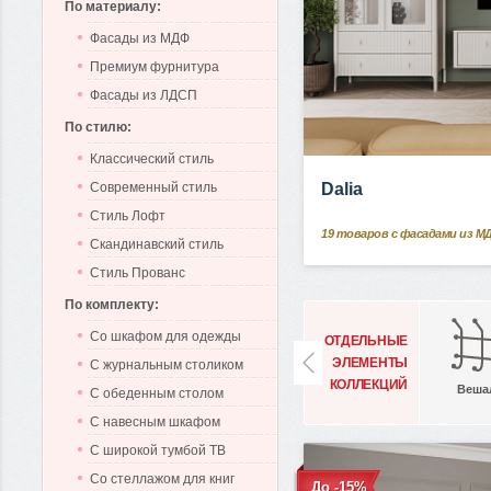
По материалу:
Фасады из МДФ
Премиум фурнитура
Фасады из ЛДСП
По стилю:
Классический стиль
Современный стиль
Dalia
Стиль Лофт
19
товаров с фасадами из М
Скандинавский стиль
Стиль Прованс
По комплекту:
Со шкафом для одежды
ОТДЕЛЬНЫЕ
ЭЛЕМЕНТЫ
С журнальным столиком
КОЛЛЕКЦИЙ
Веша
С обеденным столом
С навесным шкафом
С широкой тумбой ТВ
Со стеллажом для книг
До -15%