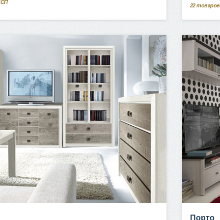
ДСП
22
товаров
Порто