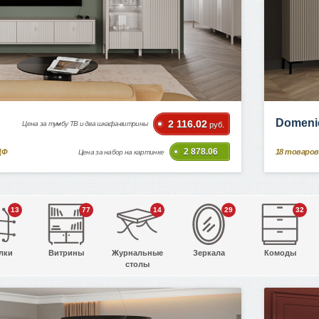
Domeni
2 116.02
Цена за тумбу ТВ и два шкафа-витрины
руб.
2 878.06
ДФ
18
товаров
Цена за набор на картинке
13
77
14
29
32
лки
Витрины
Журнальные
Зеркала
Комоды
столы