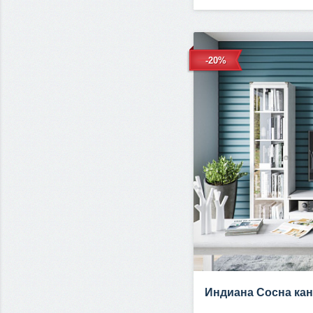
-20%
Индиана Сосна ка