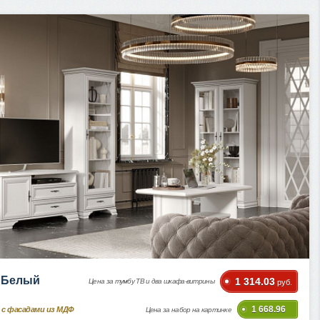
i Белый
1 314.03
Цена за тумбу ТВ и два шкафа-витрины
руб.
1 668.96
 с фасадами из МДФ
Цена за набор на картинке