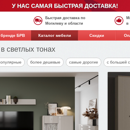
У НАС САМАЯ БЫСТРАЯ ДОСТАВКА!
Быстрая доставка по
М
Могилеву и области
в
 бренде БРВ
Каталог мебели
Скидки
Оп
в светлых тонах
популярные
более дешевые
самые дорогие
с большей 