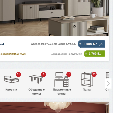
ca
1 405.67
Цена за тумбу ТВ и два шкафа-витрины
руб.
1 769.51
 с фасадами из МДФ
Цена за набор на картинке
91
6
14
23
Кровати
Обеденные
Письменные
Полки
Стел
столы
столы