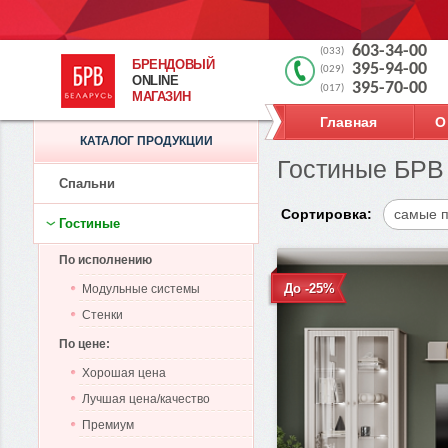
603-34-00
(033)
БРЕНДОВЫЙ
395-94-00
(029)
ONLINE
395-70-00
(017)
МАГАЗИН
Главная
О
КАТАЛОГ ПРОДУКЦИИ
Гостиные БРВ 
Спальни
Сортировка:
самые 
Гостиные
По исполнению
До -25%
Модульные системы
Стенки
По цене:
Хорошая цена
Лучшая цена/качество
Премиум