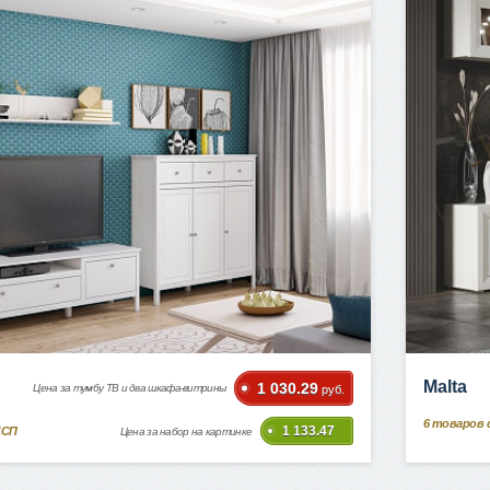
Malta
1 030.29
Цена за тумбу ТВ и два шкафа-витрины
руб.
6
товаров 
1 133.47
ДСП
Цена за набор на картинке