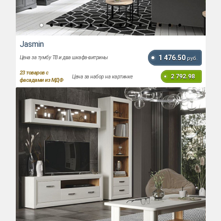
Jasmin
1 476.50
Цена за тумбу ТВ и два шкафа-витрины
руб.
23
товаров с
2 792.98
Цена за набор на картинке
фасадами из МДФ