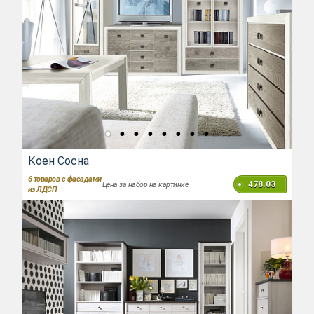
Коен Сосна
6
товаров с фасадами
478.03
Цена за набор на картинке
из ЛДСП