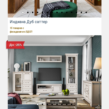
Индиана Дуб саттер
15
товаров с
фасадами из ЛДСП
До -25%