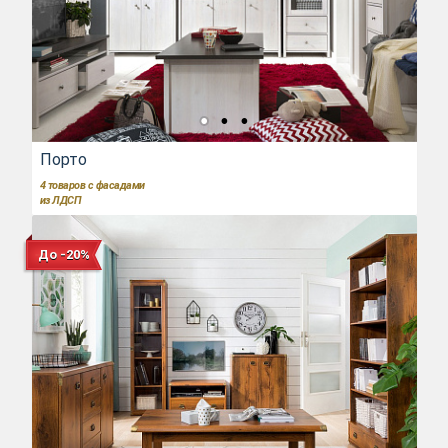
Порто
4
товаров с фасадами
из ЛДСП
До -20%