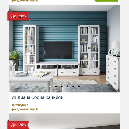
фасадами из ЛДСП
До -20%
Индиана Сосна каньйон
15
товаров с
фасадами из ЛДСП
До -20%