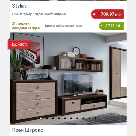
Stylius
1 709.97
Цена за тумбу ТВ и два шкафа-витрины
руб.
24
товаров с
2 713.16
Цена за набор на картинке
фасадами из ЛДСП
До -20%
Коен Штрокс