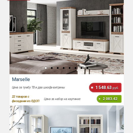
Marselle
1 548.63
Цена за тумбу ТВ и два шкафа-витрины
руб.
22
товаров с
2 083.42
Цена за набор на картинке
фасадами из ЛДСП