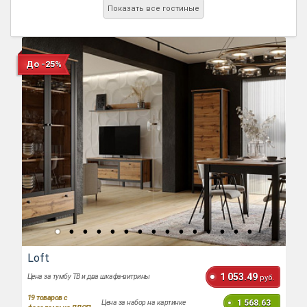
Показать все гостиные
До -25%
Loft
1 053.49
Цена за тумбу ТВ и два шкафа-витрины
руб.
19
товаров с
1 568.63
Цена за набор на картинке