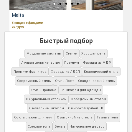
Malta
6
товаров с фасадами
из ЛДСП
Быстрый подбор
Модульные системы
Стенки
Хорошая цена
Лучшая цена/качество
Премиум
Фасады из МДФ
Премиум фурнитура
Фасады из ЛДСП
Классический стиль
Современный стиль
Стиль Лофт
Скандинавский стиль
Стиль Прованс
Со шкафом для одежды
С журнальным столиком
С обеденным столом
С навесным шкафом
С широкой тумбой ТВ
Со стеллажом для книг
С витриной из стекла
Темные тона
Светлые тона
Белые
Натуральное дерево